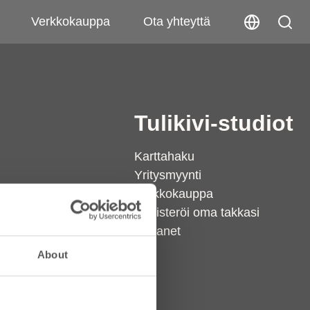
Verkkokauppa
Ota yhteyttä
i
Tulikivi-studiot
Karttahaku
Yritysmyynti
Verkkokauppa
suunnittelijat
Rekisteröi oma takkasi
Extranet
eystiedot
About
kki