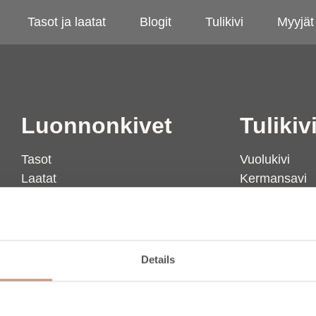
Tasot ja laatat
Blogit
Tulikivi
Myyjät
Luonnonkivet
Tulikiv
Tasot
Vuolukivi
Laatat
Kermansavi
Inspiroidu & opi
Lämpö
Palvelut
Arkkitehdit & 
Mallipalapalvelu
Konserni
Asiakaspalvelu
Konsernin yht
Details
Materiaalipan
Tulikivi Blogit