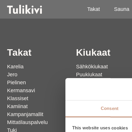
Takat
Sauna
Takat
Kiukaat
Karelia
Sähkökiukaat
Jero
Puukiukaat
Pielinen
Lisävarusteet
Kermansavi
Inspiroidu & opi
Klassiset
Palvelut
Kamiinat
Tuki
Consent
Kampanjamallit
Mittatilauspalvelu
This website uses cookies
Tuki