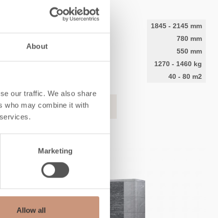
Höhe
1845
-
2145
mm
Breite
780
mm
About
Tiefe
550
mm
Gewicht
1270
-
1460
kg
Heizfläche
40
-
80
m2
se our traffic. We also share
ers who may combine it with
MEHR INFORMATION
 services.
Marketing
Allow all