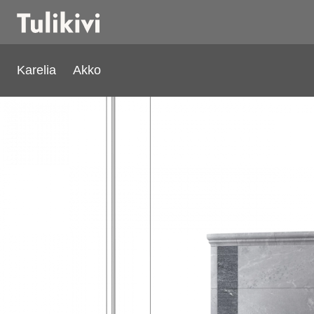
Karelia
Akko
Akko