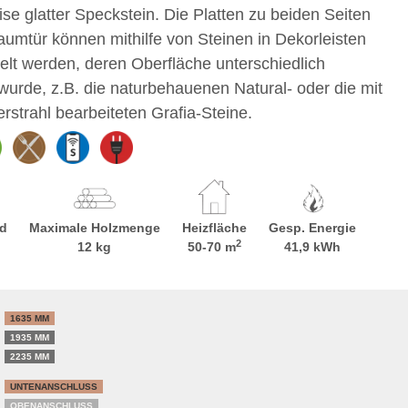
ise glatter Speckstein. Die Platten zu beiden Seiten
aumtür können mithilfe von Steinen in Dekorleisten
t werden, deren Oberfläche unterschiedlich
 wurde, z.B. die naturbehauenen Natural- oder die mit
strahl bearbeiteten Grafia-Steine.
d
Maximale Holzmenge
Heizfläche
Gesp. Energie
2
12 kg
50-70 m
41,9 kWh
1635 MM
1935 MM
2235 MM
UNTENANSCHLUSS
OBENANSCHLUSS