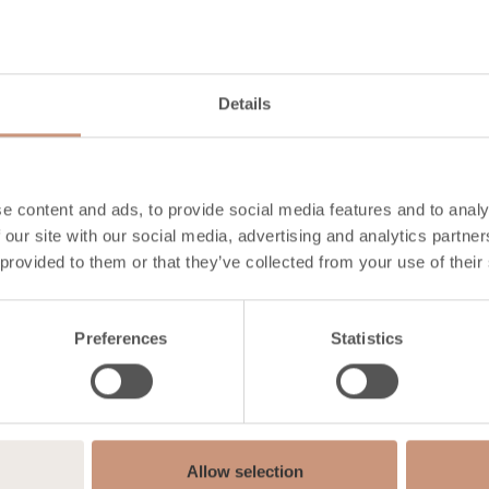
Höhe
1890
-
2190
mm
Breite
840
mm
Details
Tiefe
550
mm
Gewicht
1440
-
1690
kg
Heizfläche
40
-
70
m2
e content and ads, to provide social media features and to analy
 our site with our social media, advertising and analytics partn
MEHR INFORMATION
 provided to them or that they’ve collected from your use of their
Preferences
Statistics
Allow selection