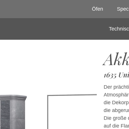
Öfen
Spec
Technis
Ak
1635 Un
Der prächt
Atmosphäre
die Dekorp
die abgeru
Die große 
auf die Fl