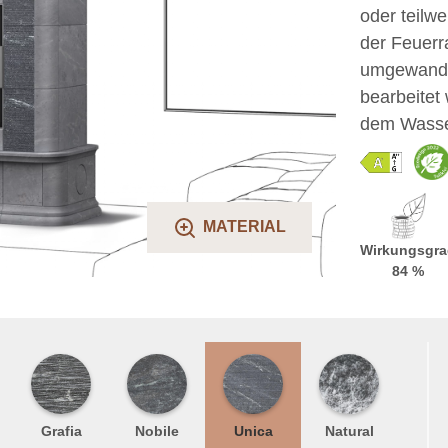
oder teilwe
der Feuerr
umgewandel
bearbeitet
dem Wasser
MATERIAL
Wirkungsgra
84 %
Grafia
Nobile
Unica
Natural