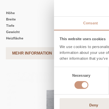
Höhe
1935
-
2235
mm
Breite
1100
mm
Consent
Tiefe
550
mm
Gewicht
1860
-
2300
kg
Heizfläche
55
-
80
m2
This website uses cookies
We use cookies to personalis
information about your use of
MEHR INFORMATION
other information that you’ve
Consent
Necessary
Selection
Deny