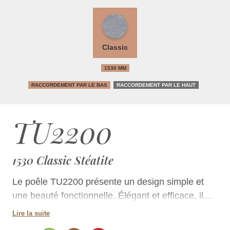
Classic
1530 MM
RACCORDEMENT PAR LE BAS
RACCORDEMENT PAR LE HAUT
TU2200
1530 Classic Stéatite
Le poêle TU2200 présente un design simple et
une beauté fonctionnelle. Élégant et efficace, il
constitue une excellente source de chaleur.
Lire la suite