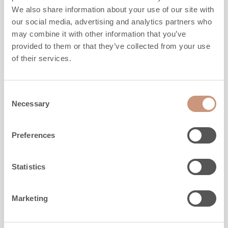
We also share information about your use of our site with
our social media, advertising and analytics partners who
may combine it with other information that you’ve
provided to them or that they’ve collected from your use
of their services.
LES CLASSIQUES
Consent
TU2200/92
Necessary
Selection
Preferences
Hauteur
1530
mm
Largeur
1020
mm
Profondeur
600
mm
Statistics
Poids
1730
kg
l'espace à chauffer
40
-
100
m2
Marketing
DÉCOUVREZ