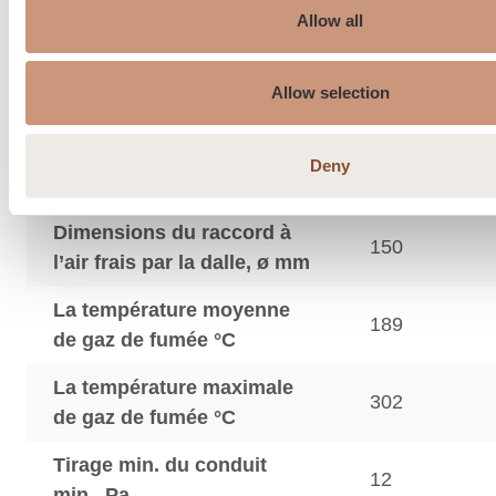
Recommandation de
150…210
Allow all
cheminée, ø mm
Raccordement par le haut,
150
Allow selection
mm
Päältäliitoshormin
Deny
550
maksimipaino, kg
Dimensions du raccord à
150
l’air frais par la dalle, ø mm
La température moyenne
189
de gaz de fumée °C
La température maximale
302
de gaz de fumée °C
Tirage min. du conduit
12
min., Pa.