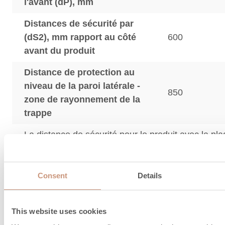
l'avant (dP), mm
Distances de sécurité par
(dS2), mm rapport au côté
600
avant du produit
Distance de protection au
niveau de la paroi latérale -
850
zone de rayonnement de la
trappe
La distance de sécurité pour le produit avec la pl
protection thermique est indiquée entre parenthè
plaque de protection thermique est un accessoire.
Consent
Details
Informations sur le
This website uses cookies