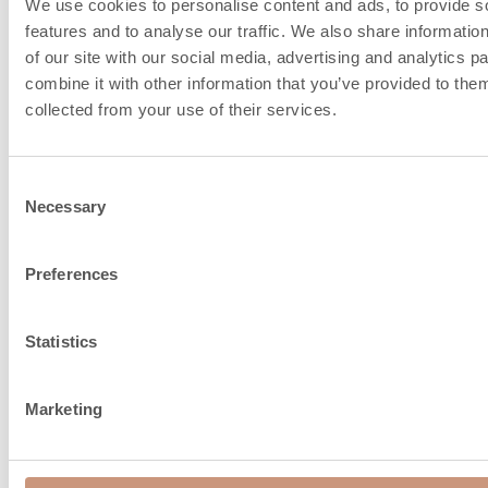
We use cookies to personalise content and ads, to provide s
raccordement de la
features and to analyse our traffic. We also share informatio
of our site with our social media, advertising and analytics 
cheminée et l'air de
combine it with other information that you’ve provided to them
collected from your use of their services.
combustion
Consent
Necessary
Selection
Preferences
Statistics
Marketing