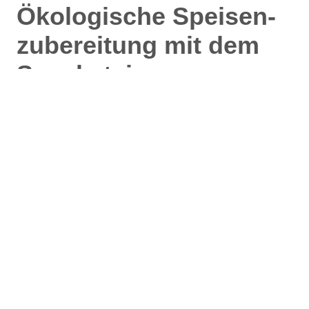
Ökologische Speisen­
zubereitung mit dem
Speckstein­
speicherofen
Bei Rezepten für den Specksteinspeicherofen
sind der Fantasie keine Grenzen gesetzt. In der
Nachwärme und mit Glut des Ofens können Sie
Pizza ebenso zubereiten wie Aufläufe,
Breigerichte und viele andere Leckerbissen, bei
denen Ihnen das Wasser im Mund
zusammenläuft. Das Holz verleiht den im Ofen
gegarten Speisen ein ganz eigenes Aroma – das
lebendige Feuer kann man im Essen wirklich
schmecken.