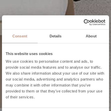
Consent
Details
About
This website uses cookies
We use cookies to personalise content and ads, to
provide social media features and to analyse our traffic.
Korpi
We also share information about your use of our site with
our social media, advertising and analytics partners who
Ofen des Jahres
09.03. - 29.05.2026
may combine it with other information that you’ve
Öfen
provided to them or that they’ve collected from your use
2026
Frühjahrsaktion
of their services.
Ofenwärme mit