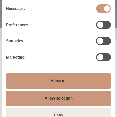
Holz oder Pellets
KORPI
FRÜHJAHR
Consent
Necessary
Selection
Preferences
Statistics
Marketing
Allow all
Allow selection
Deny