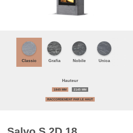
Classic
Grafia
Nobile
Unica
Hauteur
1845 MM
2145 MM
RACCORDEMENT PAR LE HAUT
Salvo S 2D 18