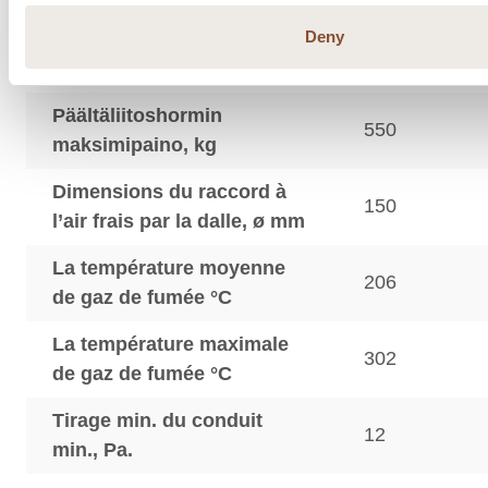
Deny
Raccordement par le haut,
150
mm
Päältäliitoshormin
550
maksimipaino, kg
Dimensions du raccord à
150
l’air frais par la dalle, ø mm
La température moyenne
206
de gaz de fumée °C
La température maximale
302
de gaz de fumée °C
Tirage min. du conduit
12
min., Pa.