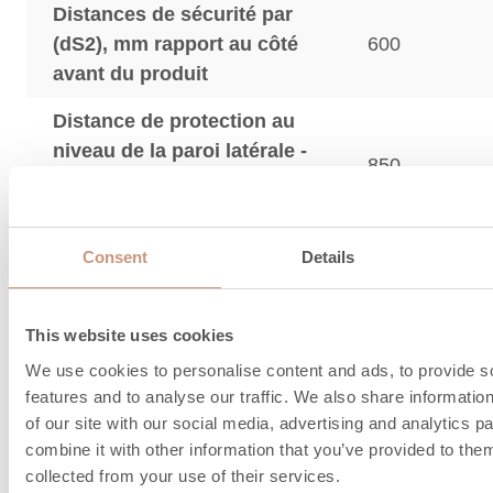
Distances de sécurité par
(dS2), mm rapport au côté
600
avant du produit
Distance de protection au
niveau de la paroi latérale -
850
zone de rayonnement de la
trappe
La distance de sécurité pour le produit avec la pl
Consent
Details
protection thermique est indiquée entre parenthè
plaque de protection thermique est un accessoire.
This website uses cookies
We use cookies to personalise content and ads, to provide s
features and to analyse our traffic. We also share informatio
Informations sur le
of our site with our social media, advertising and analytics 
combine it with other information that you’ve provided to them
raccordement de la
collected from your use of their services.