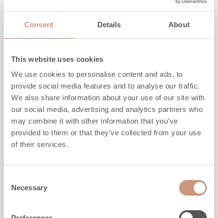
Hauteur
1230
-
1530
mm
Largeur
840
mm
Consent
Details
About
Profondeur
480
mm
Poids
1000
-
1260
kg
l'espace à chauffer
30
-
70
m2
This website uses cookies
We use cookies to personalise content and ads, to
provide social media features and to analyse our traffic.
DÉCOUVREZ
We also share information about your use of our site with
our social media, advertising and analytics partners who
may combine it with other information that you’ve
provided to them or that they’ve collected from your use
of their services.
Consent
Necessary
Selection
Preferences