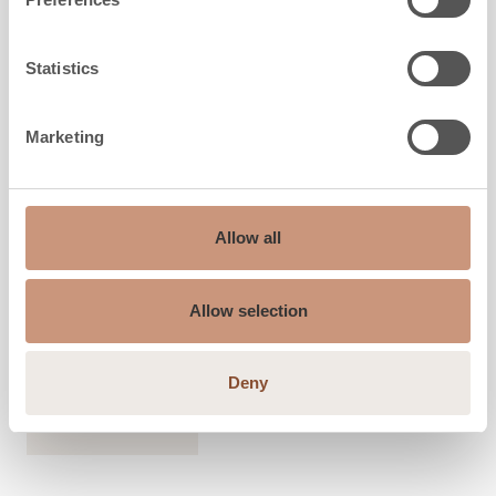
Statistics
LES CLASSIQUES
Marketing
TU1000/6
Allow all
Hauteur
1290
-
1590
mm
Largeur
840
mm
Profondeur
480
mm
Allow selection
Poids
1020
-
1310
kg
l'espace à chauffer
30
-
70
m2
Deny
DÉCOUVREZ