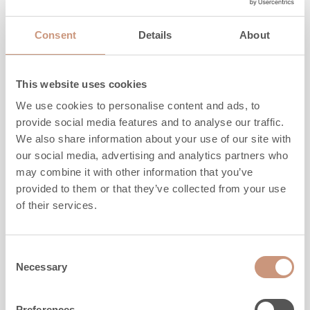
Hauteur
1375
mm
Largeur
660
mm
Consent
Details
About
Profondeur
540
mm
Poids
960
kg
l'espace à chauffer
30
-
50
m2
This website uses cookies
We use cookies to personalise content and ads, to
provide social media features and to analyse our traffic.
DÉCOUVREZ
We also share information about your use of our site with
our social media, advertising and analytics partners who
may combine it with other information that you’ve
provided to them or that they’ve collected from your use
of their services.
Consent
Necessary
Selection
Preferences