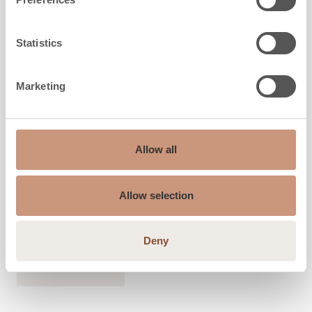
Statistics
LES CLASSIQUES
Marketing
TU1000/91
Allow all
Hauteur
1230
-
1530
mm
Largeur
840
mm
Profondeur
480
mm
Allow selection
Poids
1000
-
1260
kg
l'espace à chauffer
30
-
70
m2
Deny
DÉCOUVREZ