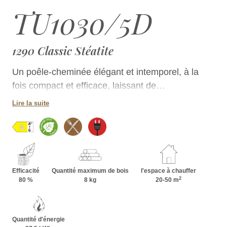
TU1030/5D
1290 Classic Stéatite
Un poêle-cheminée élégant et intemporel, à la
fois compact et efficace, laissant de
nombreuses…
Lire la suite
Efficacité
Quantité maximum de bois
l'espace à chauffer
2
80 %
8 kg
20-50 m
Quantité d'énergie