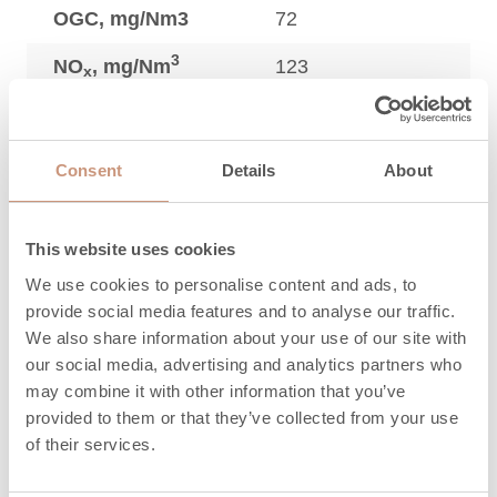
OGC, mg/Nm3
72
3
NO
, mg/Nm
123
x
Quantité
maximum de
13,2
Consent
Details
About
bois, kg
Longueur du bois
This website uses cookies
de chauffage,
330 (200-330)
mm
We use cookies to personalise content and ads, to
provide social media features and to analyse our traffic.
Durée de
We also share information about your use of our site with
restitution de la
2,7
our social media, advertising and analytics partners who
chaleur (h) 100%
may combine it with other information that you’ve
provided to them or that they’ve collected from your use
Durée de
of their services.
restitution de la
14,2