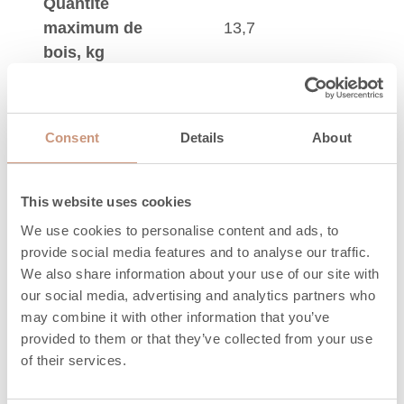
Quantité
maximum de
13,7
bois, kg
Longueur du bois
de chauffage,
330 (200-330)
Consent
Details
About
mm
Quantité
This website uses cookies
maximum de
11
pellets, kg
We use cookies to personalise content and ads, to
provide social media features and to analyse our traffic.
Durée de
We also share information about your use of our site with
restitution de la
3,4
our social media, advertising and analytics partners who
chaleur (h) 100%
may combine it with other information that you’ve
provided to them or that they’ve collected from your use
Durée de
of their services.
restitution de la
12,6
chaleur (h) 50%