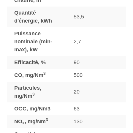
chauffe, m
Quantité
53,5
d'énergie, kWh
Puissance
nominale (min-
2,7
max), kW
Efficacité, %
90
3
CO, mg/Nm
500
Particules,
20
3
mg/Nm
OGC, mg/Nm3
63
3
NO
, mg/Nm
130
x