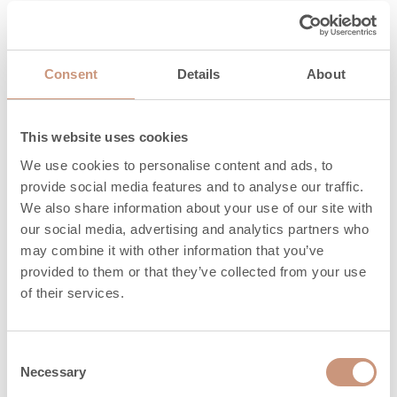
bois, kg
Longueur du bois
Consent
Details
About
de chauffage,
330 (200-330)
mm
This website uses cookies
Durée de
restitution de la
3,9
We use cookies to personalise content and ads, to
chaleur (h) 100%
provide social media features and to analyse our traffic.
We also share information about your use of our site with
Durée de
our social media, advertising and analytics partners who
restitution de la
13,4
may combine it with other information that you’ve
provided to them or that they’ve collected from your use
chaleur (h) 50%
of their services.
Durée de
restitution de la
21,3
Consent
chaleur (h) 25%
Necessary
Selection