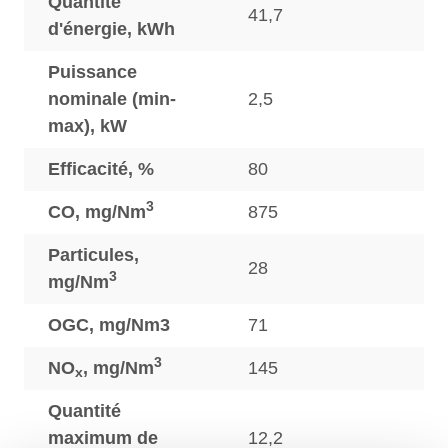
Quantité
41,7
d'énergie, kWh
Puissance
nominale (min-
2,5
max), kW
Efficacité, %
80
3
CO, mg/Nm
875
Particules,
28
3
mg/Nm
OGC, mg/Nm3
71
3
NO
, mg/Nm
145
x
Quantité
maximum de
12,2