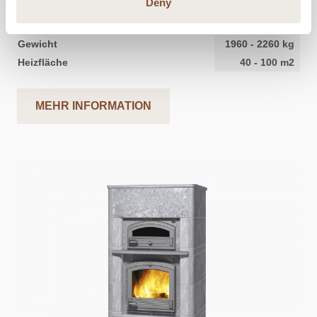
Deny
Breite
930
mm
Tiefe
690
mm
Gewicht
1960
-
2260
kg
Heizfläche
40
-
100
m2
MEHR INFORMATION