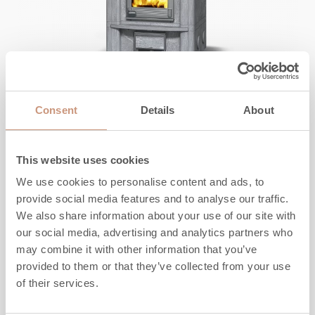
KLASSISCHE
TLU2000/93
Consent
Details
About
This website uses cookies
Höhe
1650
-
1950
mm
Breite
930
mm
We use cookies to personalise content and ads, to
Tiefe
750
mm
provide social media features and to analyse our traffic.
Gewicht
2120
-
2420
kg
We also share information about your use of our site with
our social media, advertising and analytics partners who
Heizfläche
40
-
100
m2
may combine it with other information that you’ve
provided to them or that they’ve collected from your use
MEHR INFORMATION
of their services.