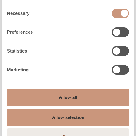
Consent
Necessary
Selection
Preferences
Statistics
Marketing
Allow all
KLASSISCHE
TLU2000/92
Allow selection
Höhe
1650
-
1950
mm