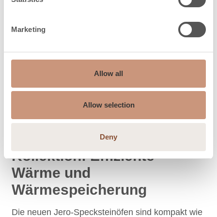
Marketing
Allow all
Allow selection
Neue Jero Specksteinofen-
Deny
Kollektion: Effiziente
Wärme und
Wärmespeicherung
Die neuen Jero-Specksteinöfen sind kompakt wie