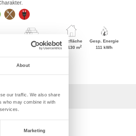
harakter.
d
Maximale Holzmenge
Heizfläche
Gesp. Energie
2
31 kg
70-130 m
111 kWh
About
se our traffic. We also share
gen & Dateien
ers who may combine it with
 services.
Marketing