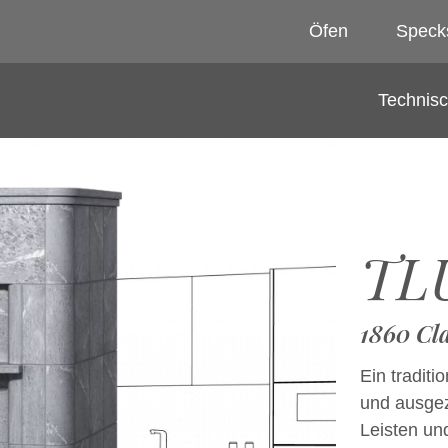
Öfen
Speck
Technis
TL
1860 Cla
Ein tradit
und ausgez
Leisten un