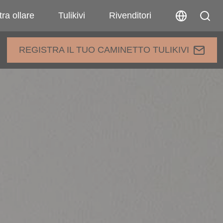
tra ollare
Tulikivi
Rivenditori
REGISTRA IL TUO CAMINETTO TULIKIVI