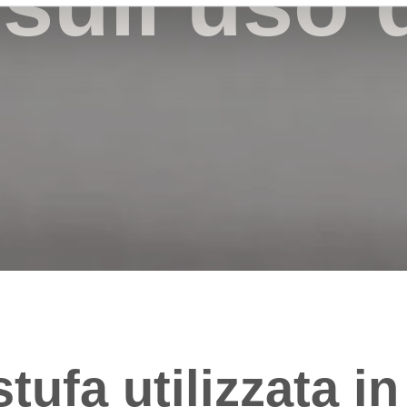
sull‘uso 
tufa utilizzata in