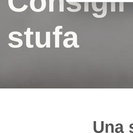
Consigli 
stufa
Una s