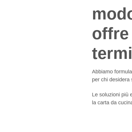
modo 
offre
term
Abbiamo formulato
per chi desidera 
Le soluzioni più 
la carta da cucin