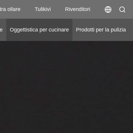
tra ollare
Tulikivi
Rivenditori
he
Oggettistica per cucinare
Prodotti per la pulizia