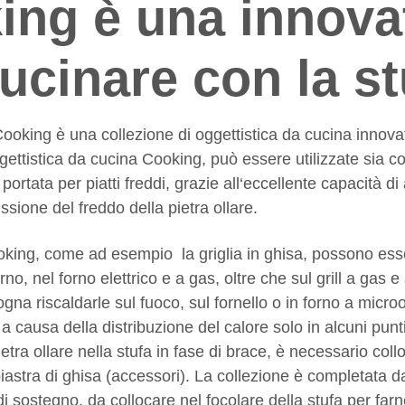
ing è una innova
ucinare con la st
 Cooking è una collezione di oggettistica da cucina innova
ggettistica da cucina Cooking, può essere utilizzate sia c
ortata per piatti freddi, grazie all‘eccellente capacità d
ssione del freddo della pietra ollare.
oking, come ad esempio la griglia in ghisa, possono esse
orno, nel forno elettrico e a gas, oltre che sul grill a gas 
ogna riscaldarle sul fuoco, sul fornello o in forno a micro
a causa della distribuzione del calore solo in alcuni punti
pietra ollare nella stufa in fase di brace, è necessario col
piastra di ghisa (accessori). La collezione è completata d
 di sostegno, da collocare nel focolare della stufa per fa