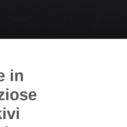
e in
ziose
ivi