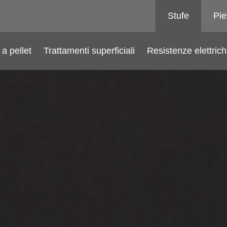
Stufe
Pie
a pellet
Trattamenti superficiali
Resistenze elettric