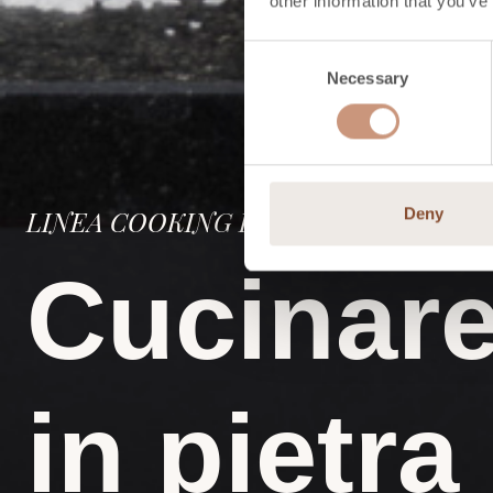
other information that you’ve
Consent
Necessary
Selection
LINEA COOKING PER CUCINARE
Deny
Cucinare
in pietra 