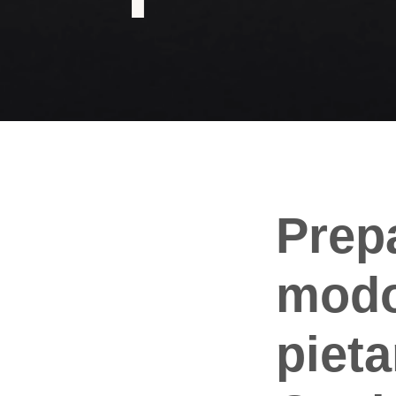
Prepa
modo
pieta