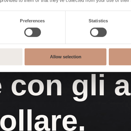
 provided to them or that they’ve collected from your use of their
Preferences
Statistics
Allow selection
 con gli 
ollare.