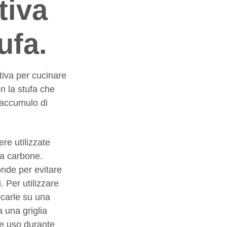
tiva
ufa.
tiva per cucinare
on la stufa che
i accumulo di
re utilizzate
e a carbone.
onde per evitare
. Per utilizzare
locarle su una
a una griglia
rne uso durante