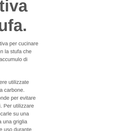
tiva
ufa.
tiva per cucinare
on la stufa che
i accumulo di
re utilizzate
e a carbone.
onde per evitare
. Per utilizzare
locarle su una
a una griglia
rne uso durante