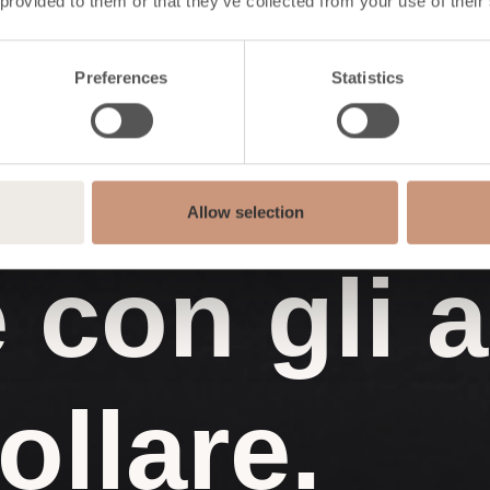
 provided to them or that they’ve collected from your use of their
Preferences
Statistics
Allow selection
 con gli 
ollare.