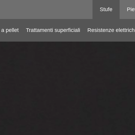
Stufe
Pie
a pellet
Trattamenti superficiali
Resistenze elettric