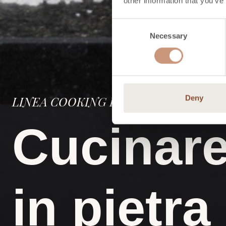
other information that you’ve
Consent
Necessary
Selection
LINEA COOKING PER CUCINARE
Deny
Cucinare
in pietra 