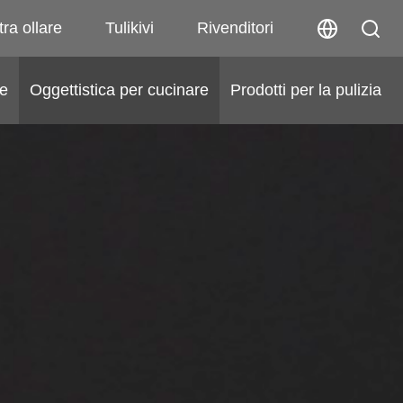
tra ollare
Tulikivi
Rivenditori
he
Oggettistica per cucinare
Prodotti per la pulizia