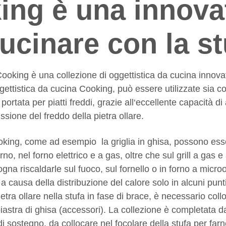
ing è una innova
ucinare con la st
 Cooking è una collezione di oggettistica da cucina innova
ggettistica da cucina Cooking, può essere utilizzate sia c
ortata per piatti freddi, grazie all‘eccellente capacità d
ssione del freddo della pietra ollare.
oking, come ad esempio la griglia in ghisa, possono esse
orno, nel forno elettrico e a gas, oltre che sul grill a gas 
ogna riscaldarle sul fuoco, sul fornello o in forno a micro
a causa della distribuzione del calore solo in alcuni punti
pietra ollare nella stufa in fase di brace, è necessario col
piastra di ghisa (accessori). La collezione è completata d
 di sostegno, da collocare nel focolare della stufa per fa