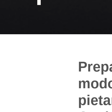
Prepa
modo
pieta