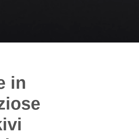
e in
ziose
ivi