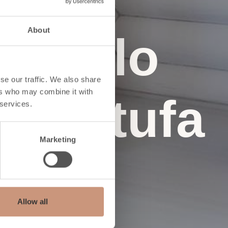
About
ccumulo
se our traffic. We also share
ers who may combine it with
tra stufa
 services.
Marketing
à di
Allow all