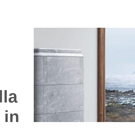
lla
 in