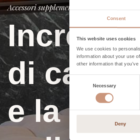
Accessori supplementari della collezione d
Consent
Incremen
This website uses cookies
We use cookies to personalis
information about your use of
di calore
other information that you’ve
Consent
Necessary
Selection
e la sua f
Deny