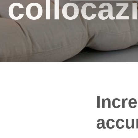
collocaz
Incre
accu