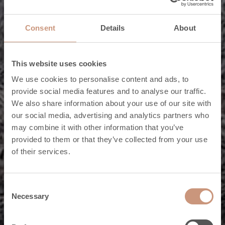
Consent
Details
About
I caminetti della collezione Pielinen
This website uses cookies
Ampie porte, a
We use cookies to personalise content and ads, to
provide social media features and to analyse our traffic.
scorrimento
We also share information about your use of our site with
our social media, advertising and analytics partners who
verticale ed
may combine it with other information that you’ve
provided to them or that they’ve collected from your use
angolari.
of their services.
MODELLI DELLA COLLEZIONE
Consent
Necessary
Selection