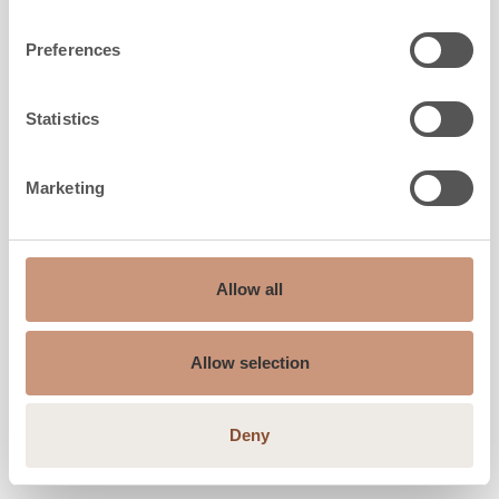
Preferences
Statistics
Marketing
PIETRE OLLARI
Allow all
TK-242CM Tulikivi Classic Crazy
Allow selection
Laatan mitat
7x300x300 mm
Deny
Palakoko
vp mm