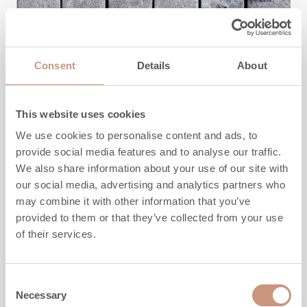
PIETRE OLLARI
Consent
Details
About
TK-240PM Tulikivi Classic
This website uses cookies
We use cookies to personalise content and ads, to
Laatan mitat
10x305x305 mm
provide social media features and to analyse our traffic.
We also share information about your use of our site with
Palakoko
48x48 mm
our social media, advertising and analytics partners who
may combine it with other information that you’ve
provided to them or that they’ve collected from your use
of their services.
Consent
Necessary
Selection