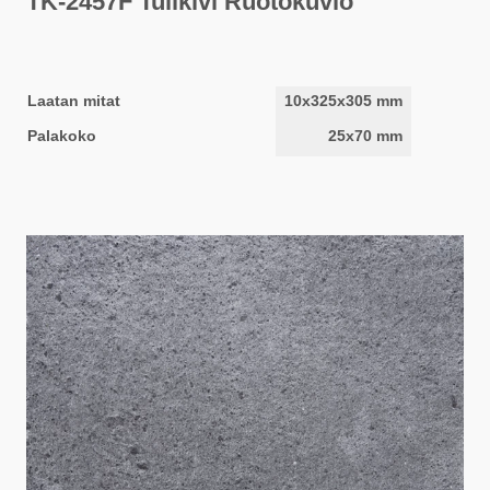
TK-2457F Tulikivi Ruotokuvio
Laatan mitat
10x325x305 mm
Palakoko
25x70 mm