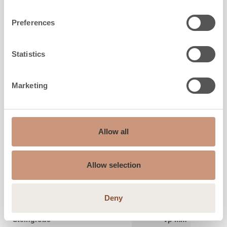
Preferences
Statistics
Marketing
Allow all
SPECKSTEINE
TK-242CM Tulikivi Classic Crazy
Allow selection
Deny
Laatan mitat
7x300x300 mm
Steingröße
vp mm