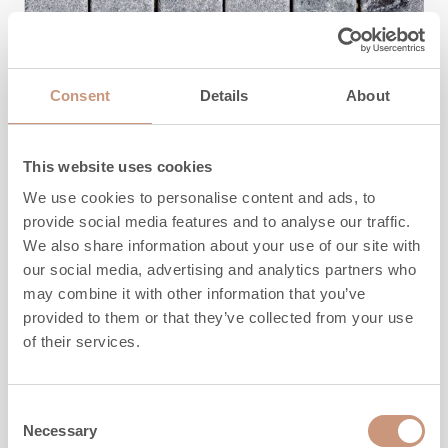
Consent
Details
About
SPECKSTEINE
TK-240PM Tulikivi Classic
This website uses cookies
We use cookies to personalise content and ads, to
provide social media features and to analyse our traffic.
Laatan mitat
10x305x305 mm
We also share information about your use of our site with
Steingröße
48x48 mm
our social media, advertising and analytics partners who
may combine it with other information that you’ve
provided to them or that they’ve collected from your use
of their services.
Consent
Necessary
Selection