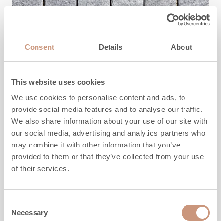
Consent
Details
About
This website uses cookies
STÉATITES
We use cookies to personalise content and ads, to
TK-240PM Tulikivi Classic
provide social media features and to analyse our traffic.
We also share information about your use of our site with
our social media, advertising and analytics partners who
may combine it with other information that you’ve
Laatan mitat
10x305x305 mm
provided to them or that they’ve collected from your use
Palakoko
48x48 mm
of their services.
Consent
Necessary
Selection