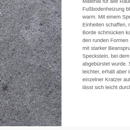
Material für alle R
Fußbodenheizung ble
warm. Mit einem Sp
Einheiten schaffen,
Borde schmücken kan
den runden Formen 
mit starker Beanspr
Speckstein, bei dem
abgebürstet wurde. S
leichter, erhält aber
einzelner Kratzer a
lässt sich leicht dur