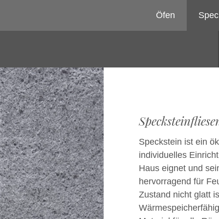
Öfen
Spec
Specksteinfliese
Speckstein ist ein ö
individuelles Einric
Haus eignet und sei
hervorragend für Fe
Zustand nicht glatt 
Wärmespeicherfähigk