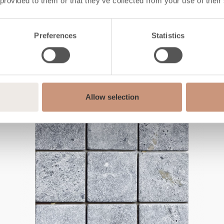
 provided to them or that they’ve collected from your use of their
Laatan mitat
10x305x305 mm
Steingröße
15x15 mm
Preferences
Statistics
Allow selection