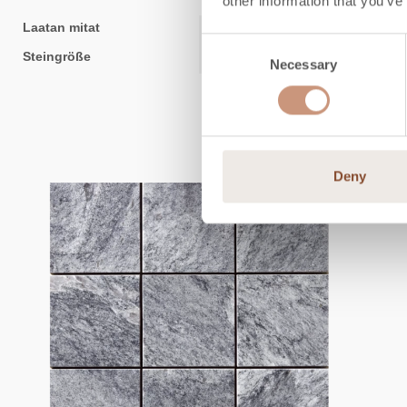
other information that you’ve
Laatan mitat
10x260x300 mm
Consent
Steingröße
30x100 mm
Necessary
Selection
Deny