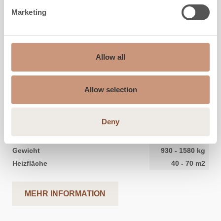
Marketing
Allow all
KARELIA
Raita S
Allow selection
Höhe
1800
-
2100
mm
Deny
Breite
800
mm
Tiefe
550
mm
Gewicht
930
-
1580
kg
Heizfläche
40
-
70
m2
MEHR INFORMATION