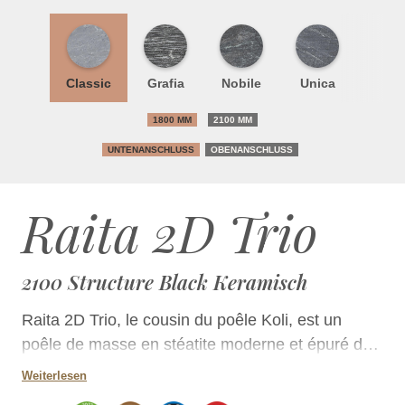
Classic
Grafia
Nobile
Unica
1800 MM
2100 MM
UNTENANSCHLUSS
OBENANSCHLUSS
Raita 2D Trio
2100 Structure Black Keramisch
Raita 2D Trio, le cousin du poêle Koli, est un
poêle de masse en stéatite moderne et épuré de
toute ornementation superflue. La finition de
Weiterlesen
surface comprend des dalles en stéatite lisses,