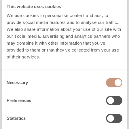
This website uses cookies
Höhe
1800
-
2100
mm
Breite
800
mm
We use cookies to personalise content and ads, to
Tiefe
550
mm
provide social media features and to analyse our traffic.
Gewicht
920
-
1470
kg
We also share information about your use of our site with
our social media, advertising and analytics partners who
Heizfläche
40
-
70
m2
may combine it with other information that you’ve
provided to them or that they’ve collected from your use
MEHR INFORMATION
of their services.
Consent
Necessary
Selection
Preferences
Statistics