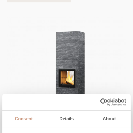
KARELIA
Raita S 2D
Consent
Details
About