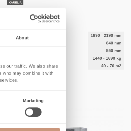
KARELIA
Laivo S
Hauteur
1890
-
2190
mm
About
Largeur
840
mm
Profondeur
550
mm
Poids
1440
-
1690
kg
se our traffic. We also share
l'espace à chauffer
40
-
70
m2
ers who may combine it with
 services.
DÉCOUVREZ
Marketing