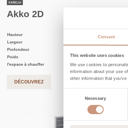
KARELIA
Akko 2D
Hauteur
1935
-
2235
mm
Consent
Largeur
1100
mm
Profondeur
550
mm
This website uses cookies
Poids
1860
-
2300
kg
We use cookies to personalis
l'espace à chauffer
55
-
80
m2
information about your use of
other information that you’ve
DÉCOUVREZ
Consent
Necessary
Selection