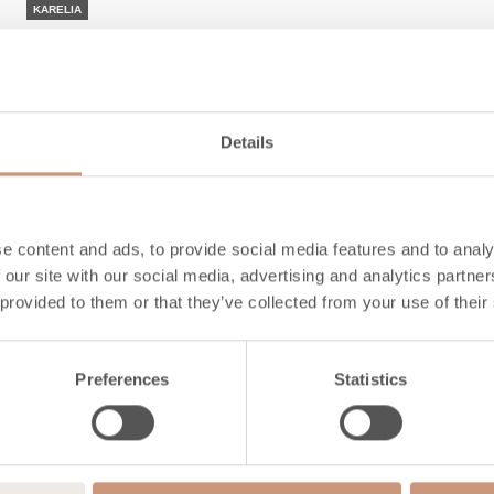
KARELIA
Akko
Hauteur
1635
-
2235
mm
Details
Largeur
1100
mm
Profondeur
550
mm
Poids
1660
-
2320
kg
e content and ads, to provide social media features and to analy
l'espace à chauffer
50
-
90
m2
 our site with our social media, advertising and analytics partn
 provided to them or that they’ve collected from your use of their
DÉCOUVREZ
Preferences
Statistics