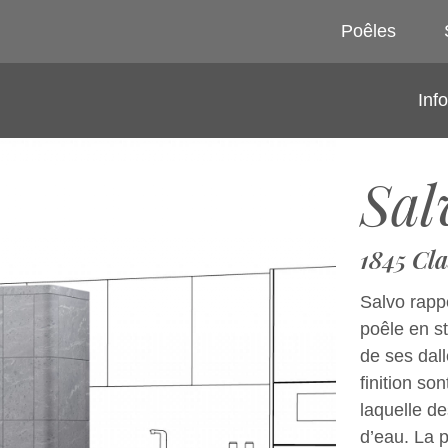
Poêles
Inf
Sal
1845 Cla
Salvo rapp
poêle en s
de ses dal
finition son
laquelle de
d’eau. La 