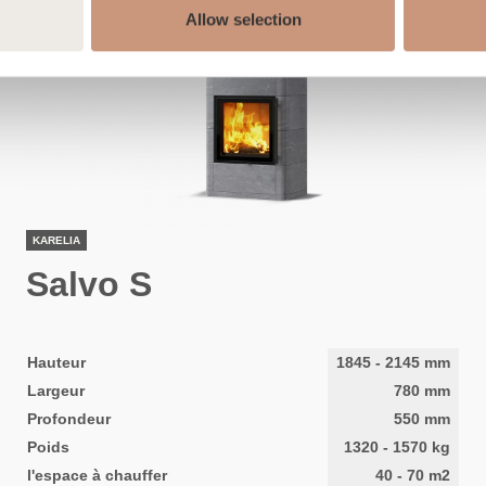
Allow selection
KARELIA
Salvo S
Hauteur
1845
-
2145
mm
Largeur
780
mm
Profondeur
550
mm
Poids
1320
-
1570
kg
l'espace à chauffer
40
-
70
m2