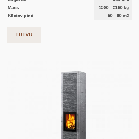
Mass
1500
-
2160
kg
Köetav pind
50
-
90
m2
TUTVU