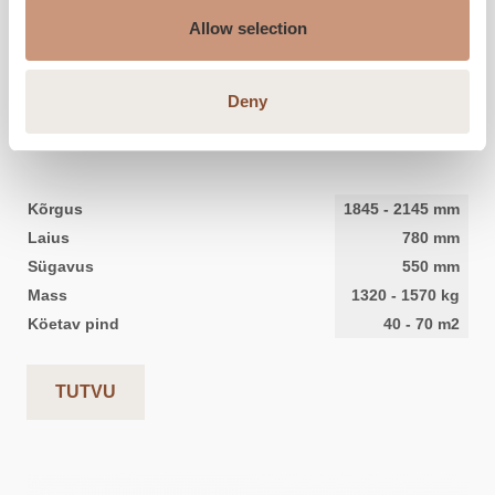
Allow selection
KARELIA
Deny
Salvo S
Kõrgus
1845
-
2145
mm
Laius
780
mm
Sügavus
550
mm
Mass
1320
-
1570
kg
Köetav pind
40
-
70
m2
TUTVU