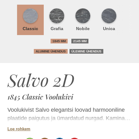
Classic
Grafia
Nobile
Unica
1845 MM
2145 MM
ALUMINE ÜHENDUS
ÜLEMINE ÜHENDUS
Salvo 2D
1845 Classic Voolukivi
Voolukivist Salvo elegantsi loovad harmooniline
plaatide paigutus ja ümardatud nurgad. Kamina
kattematerjaliks on valida üleni klassikaline sile
Loe rohkem
voolukivi või sileda ja dekoratiivmustriga plaatide