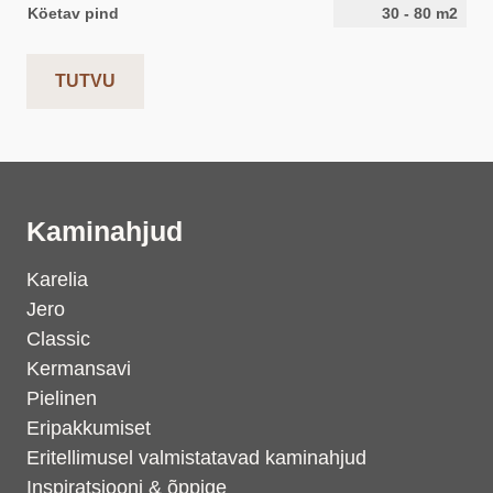
Köetav pind
30
-
80
m2
TUTVU
Kaminahjud
Karelia
Jero
Classic
Kermansavi
Pielinen
Eripakkumiset
Eritellimusel valmistatavad kaminahjud
Inspiratsiooni & õppige