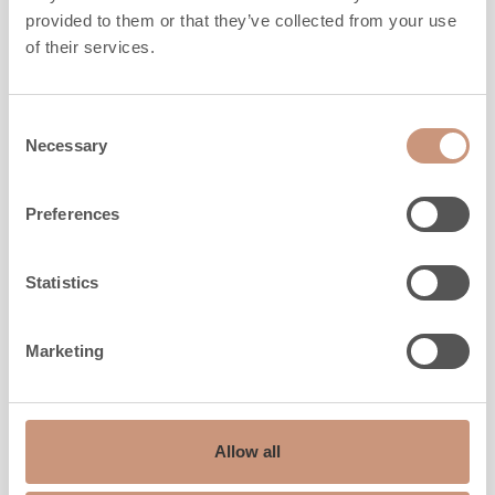
Laius
780
mm
provided to them or that they’ve collected from your use
Sügavus
550
mm
of their services.
Mass
1270
-
1460
kg
Köetav pind
40
-
80
m2
Consent
Necessary
Selection
TUTVU
Preferences
Statistics
Marketing
Allow all