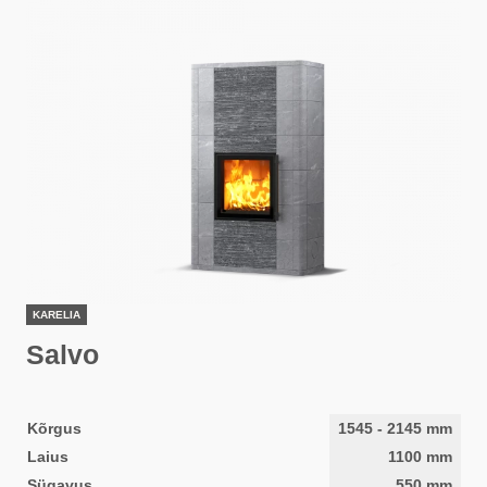
KARELIA
Salvo
Kõrgus
1545
-
2145
mm
Laius
1100
mm
Sügavus
550
mm