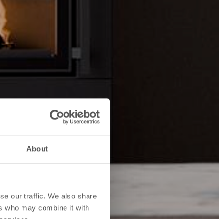
About
se our traffic. We also share
ers who may combine it with