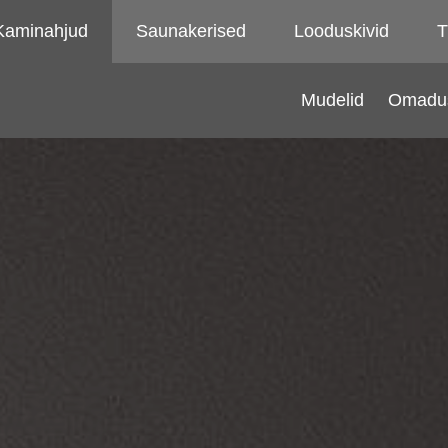
Kaminahjud
Saunakerised
Looduskivid
T
Mudelid
Omadu