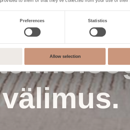
 provided to them or that they’ve collected from your use of their
Preferences
Statistics
ehnoloog
Allow selection
 välimus.