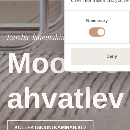
other information that you’ve
Consent
Necessary
Selection
Karelia-kaminahjud
Moodne t
Deny
ahvatlev
KOLLEKTSIOONI KAMINAHJUD