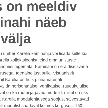
 on meeldiv
inahi näeb
 välja
 ümber Karelia kaminahju või lisada selle kui
elia kollektsioonist leiad oma unistuste
andmisi tegemata. Kaminahi on eraldiseisvana
brusega. Ideaalne just sulle. Visuaalselt
onil Karelia on hulk pinnamaterjali
valida horisontaalse, vertikaalse, ruudukujulise
al on ka ruumi jagavad mudelid, millel on uks
. Karelia moodulehitusega soojust salvestavad
lt mudelist saadaval kolmes kõrguses: 150,