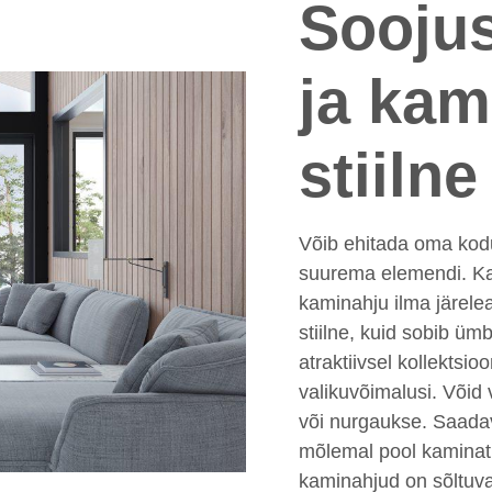
Soojus
ja kam
stiilne
Võib ehitada oma kodu
suurema elemendi. Kar
kaminahju ilma järele
stiilne, kuid sobib üm
atraktiivsel kollektsio
valikuvõimalusi. Võid 
või nurgaukse. Saadav
mõlemal pool kaminat
kaminahjud on sõltuva