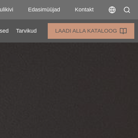
ulikivi
Edasimüüjad
Kontakt
sed
Tarvikud
LAADI ALLA KATALOOG