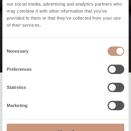
our social media, advertising and analytics partners who
may combine it with other information that you’ve
Karelia kollektsiooni omadused
provided to them or that they’ve collected from your use
of their services.
Kolle on kaminahju
süda
Consent
Necessary
Selection
Preferences
Statistics
Kaminahju
tööpõhimõte
Marketing
Kolle on kaminahju süda, mis mõjutab kogu
kaminahju tööd. Kaminahjud toimivad vastuvoolu