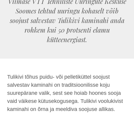
Viimase VTT Tehniliste Uuringute Keskuse
Soomes tehtud uuringu kohaselt võib
soojust salvestav Tulikivi kaminahi anda
rohkem kui 50 protsenti elamu
kütteenergiast.
Tulikivi tõhus puidu- või pelletiküttel soojust
salvestav kaminahi on traditsioonilisse koju
suurepärane valik, sest see hoiab hoones sooja
vaid väikese kütusekogusega. Tulikivi voolukivist
kaminahi on õrna ja meeldiva soojuse allikas.
Tunned soojust kaminahju pinda puudutades või
kiirgussoojusena. See on nagu päikesesoojus
ning see meeldib su nahale ja kehale.