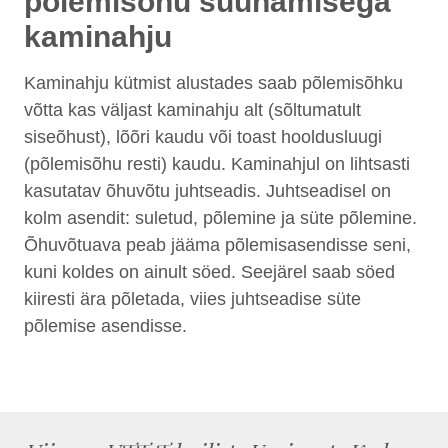
põlemisõhu suunamisega
kaminahju
Kaminahju kütmist alustades saab põlemisõhku
võtta kas väljast kaminahju alt (sõltumatult
siseõhust), lõõri kaudu või toast hooldusluugi
(põlemisõhu resti) kaudu. Kaminahjul on lihtsasti
kasutatav õhuvõtu juhtseadis. Juhtseadisel on
kolm asendit: suletud, põlemine ja süte põlemine.
Õhuvõtuava peab jääma põlemisasendisse seni,
kuni koldes on ainult söed. Seejärel saab söed
kiiresti ära põletada, viies juhtseadise süte
põlemise asendisse.