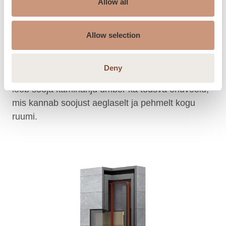
Allow all
põhimõttel, mis taaskasutab kuumade
suitsugaaside soojusenergiat. Kuumad
suitsugaasid tõusevad koldest ülemisse
Allow selection
põlemiskambrisse ja laskuvad külgkanalites, kus
soojusenergia kandub üle kaminahju korpusele.
Deny
Korpusest kiirgub soojus ühtlaselt ümbrusse. See
loob sooja kaminahju ümber ka tõusva õhuvoolu,
mis kannab soojust aeglaselt ja pehmelt kogu
ruumi.