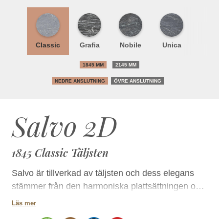
Classic
Grafia
Nobile
Unica
1845 MM
2145 MM
NEDRE ANSLUTNING
ÖVRE ANSLUTNING
Salvo 2D
1845 Classic Täljsten
Salvo är tillverkad av täljsten och dess elegans
stämmer från den harmoniska plattsättningen och
de rundade hörnen. Till eldstadens ytmaterial kan
Läs mer
du välja antingen endast klassiskt släta täljstenar