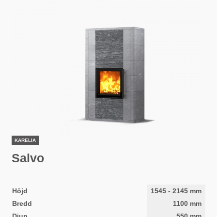
KARELIA
Salvo
Höjd
1545
-
2145
mm
Bredd
1100
mm
Djup
550
mm