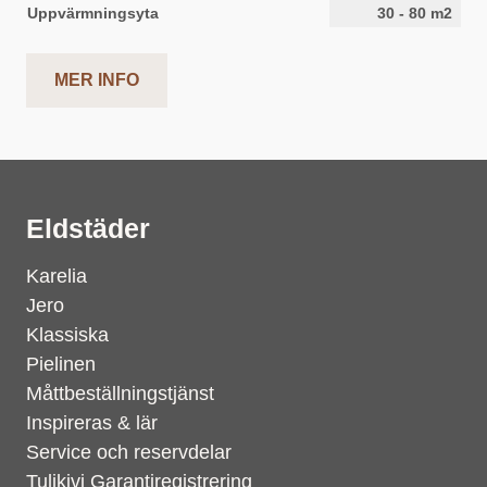
Uppvärmningsyta
30
-
80
m2
MER INFO
Eldstäder
Karelia
Jero
Klassiska
Pielinen
Måttbeställningstjänst
Inspireras & lär
Service och reservdelar
Tulikivi Garantiregistrering