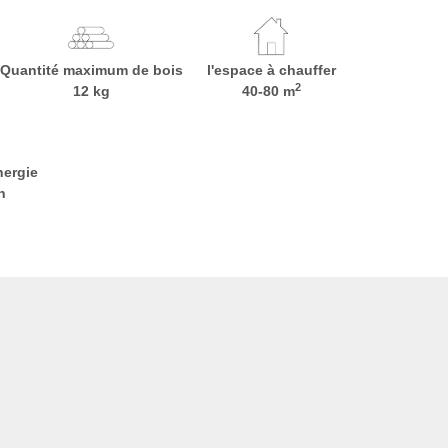
Quantité maximum de bois
l'espace à chauffer
2
12 kg
40-80 m
nergie
h