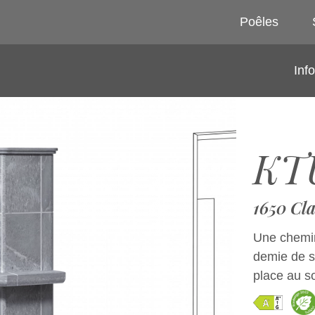
Poêles
Inf
KTU
1650 Cla
Une chemin
demie de s
place au so