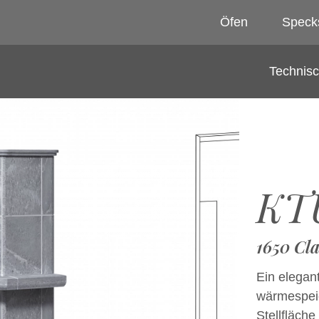
Öfen
Speck
Technis
KTU
1650 Cla
Ein elegan
wärmespeic
Stellfläche