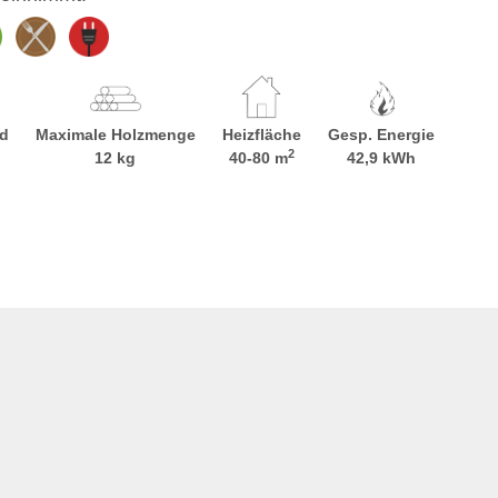
d
Maximale Holzmenge
Heizfläche
Gesp. Energie
2
12 kg
40-80 m
42,9 kWh