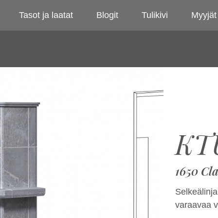
Tasot ja laatat
Blogit
Tulikivi
Myyjät
KTU
1650 Cla
Selkeälinja
varaavaa vu