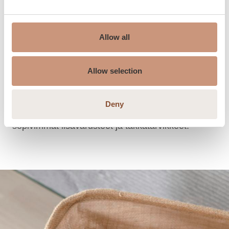
Lisävarusteilla täydennät takkaasi toimimaan
monipuolisemmin, helpommin ja paremmin.
Allow all
Klassisiin takkamalleihin on saatavilla erillinen
pellettijärjestelmä, jonka avulla voit polttaa
takassasi puun lisäksi myös pellettejä.
Allow selection
Takkakokkaukseen olemme kehittäneet
kokonaisen ruoanlaittoastiaston kotimaisesta
Deny
vuolukivestä. Tutustu ja valitse sinun takkaasi
sopivimmat lisävarusteet ja takkatarvikkeet.