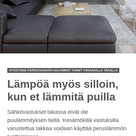
HYÖDYNNÄ PÖRSSISÄHKÖN HALVIMMAT TUNNIT VARAAVALLA TAKALLA
Lämpöä myös silloin,
kun et lämmitä puilla
Sähkövastukset takassa eivät ole
Support
S
puulämmityksen tiellä. Kesämökillä vastuksilla
Hi there! How can we help you
varustettua takkaa voidaan käyttää peruslämmön
today?