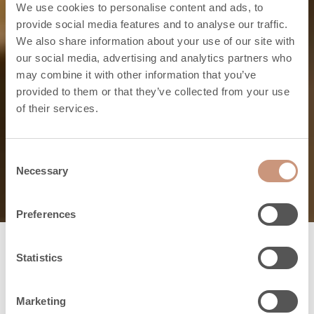
We use cookies to personalise content and ads, to
Klassiset-malliston lisävarusteet
provide social media features and to analyse our traffic.
We also share information about your use of our site with
Viimeistele
our social media, advertising and analytics partners who
may combine it with other information that you’ve
klassikko takkasi
provided to them or that they’ve collected from your use
of their services.
sopivilla
lisävarusteilla
Consent
Necessary
Selection
Preferences
Statistics
Klassikosta
hybriditakaksi
Marketing