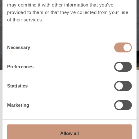
may combine it with other information that you’ve
Koulutetut myyjät
provided to them or that they’ve collected from your use
of their services.
ja uunimestarit
hoitavat hommat
Consent
Necessary
Selection
Preferences
Statistics
Takkojen asennukset
ammattitaidolla
Marketing
Varaavat takat myydään aina asennettuna.
Asennuksen suorittaa Tulikiven valtuuttama ja
Allow all
kouluttama Uunimestari, joka on alansa