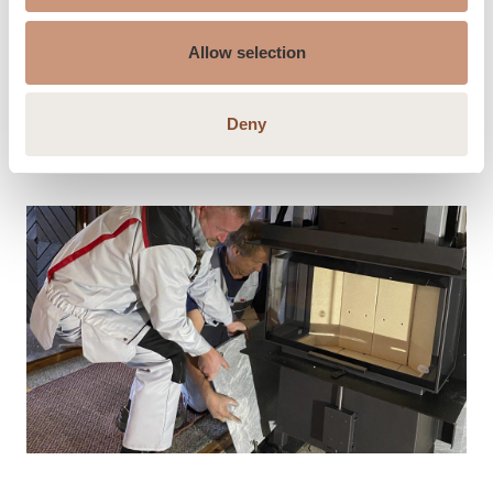
ammattilainen. Uunimestari tuntee takat kuin omat
taskunsa. Hän hoitaa työt kotiasi kunnioittaen
Allow selection
paikalliset rakennus- ja
paloturvallisuusmääräykset huomioiden.
Deny