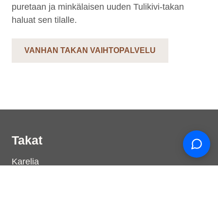
puretaan ja minkälaisen uuden Tulikivi-takan
haluat sen tilalle.
VANHAN TAKAN VAIHTOPALVELU
Support
S
Hi there! How can we help you
today?
Takat
Karelia
Jero
Pielinen
Kermansavi
Klassiset