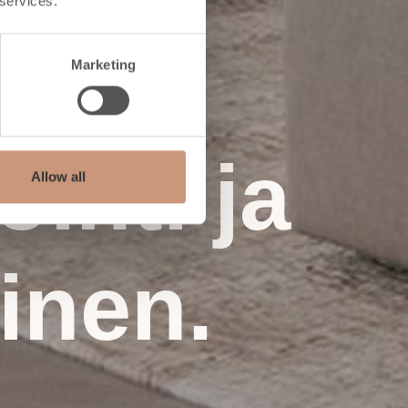
 services.
Marketing
inti ja
Allow all
inen.