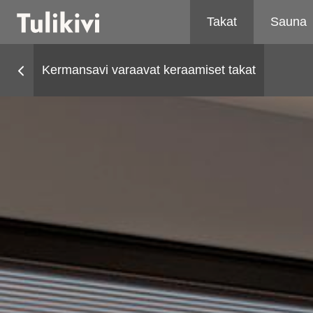
Takat
Sauna
Kermansavi varaavat keraamiset takat
Takat