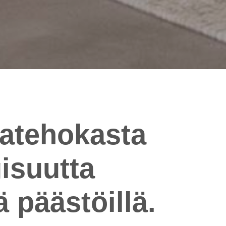
atehokasta
isuutta
ä päästöillä.