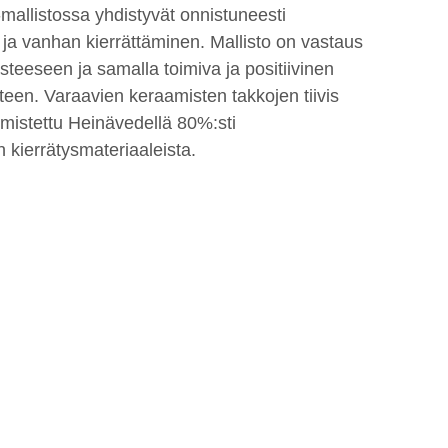
allistossa yhdistyvät onnistuneesti
 ja vanhan kierrättäminen. Mallisto on vastaus
eeseen ja samalla toimiva ja positiivinen
teen. Varaavien keraamisten takkojen tiivis
lmistettu Heinävedellä 80%:sti
 kierrätysmateriaaleista.