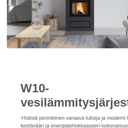
W10-
vesilämmitysjärjes
Yhdistä perinteinen varaava tulisija ja moderni
kestävään ja energiatehokkaaseen kokonaisuut