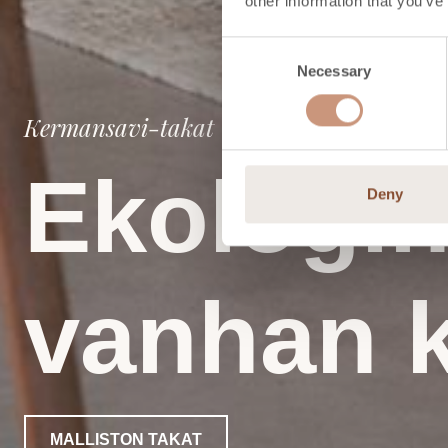
other information that you’ve
Consent
Necessary
Selection
Kermansavi-takat
Ekologin
Deny
vanhan k
MALLISTON TAKAT