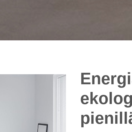
Energi
ekolog
pienill