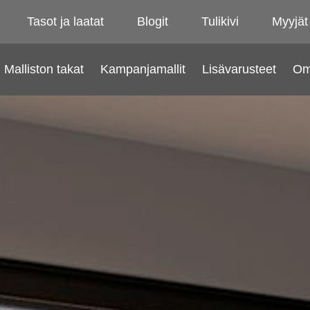
Tasot ja laatat
Blogit
Tulikivi
Myyjät
Malliston takat
Kampanjamallit
Lisävarusteet
Om