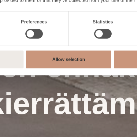
 provided to them or that they’ve collected from your use of their
Preferences
Statistics
en ennako
Allow selection
ierrättäm