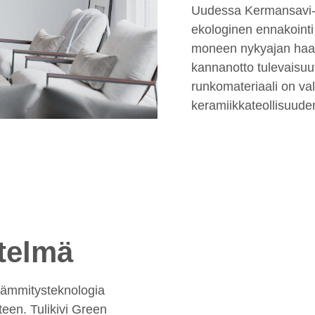
Uudessa Kermansavi-m
ekologinen ennakointi
moneen nykyajan haast
kannanotto tulevaisuu
runkomateriaali on va
keramiikkateollisuuden
telmä
 lämmitysteknologia
een. Tulikivi Green