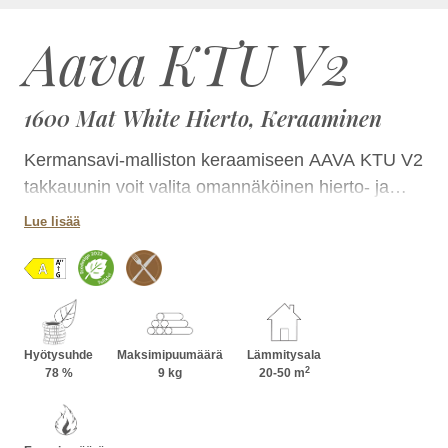
Aava KTU V2
1600 Mat White Hierto, Keraaminen
Kermansavi-malliston keraamiseen AAVA KTU V2
takkauunin voit valita omannäköinen hierto- ja
laattapinnan yhdistelmän lukuisissa
Lue lisää
luonnontuntuisissa väreissä. Takka on kokonsa
ansiosta helposti sijoitettavissa tilaan kuin tilaan ja
korkeutta kasvattamalla voit lisätä sen
lämmönvarauskykyä. AAVA KTU:n takkapesää
voit lisäksi hyödyntää ruoanlaitossa.
Hyötysuhde
Maksimipuumäärä
Lämmitysala
2
78 %
9 kg
20-50 m