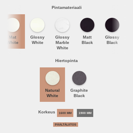
Pintamateriaali
Mat
Glossy
Glossy
Matt
Glossy
M
White
White
Marble
Black
Black
White
Hiertopinta
Natural
Graphite
White
Black
Korkeus
1600 MM
1900 MM
PÄÄLTÄLIITOS