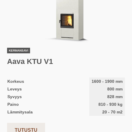
KERMANSAVI
Aava KTU V1
Korkeus
1600
-
1900
mm
Leveys
800
mm
Syvyys
828
mm
Paino
810
-
930
kg
Lämmitysala
20
-
70
m2
TUTUSTU