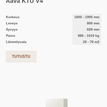
Aava KTU V4
Korkeus
1600
-
1900
mm
Leveys
800
mm
Syvyys
828
mm
Paino
880
-
1010
kg
Lämmitysala
20
-
70
m2
TUTUSTU