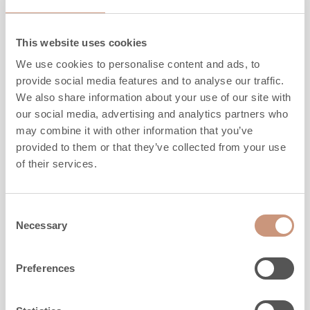
This website uses cookies
We use cookies to personalise content and ads, to
provide social media features and to analyse our traffic.
KERMANSAVI
We also share information about your use of our site with
our social media, advertising and analytics partners who
Aava V2
may combine it with other information that you’ve
provided to them or that they’ve collected from your use
of their services.
Korkeus
1600
-
1900
mm
Leveys
800
mm
Syvyys
600
mm
Consent
Paino
820
-
950
kg
Necessary
Selection
Lämmitysala
20
-
70
m2
Preferences
TUTUSTU