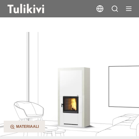
Aava KTU V2
MATERIAALI