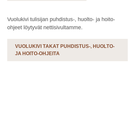
Vuolukivi tulisijan puhdistus-, huolto- ja hoito-
Support
S
Hi there! How can we help you
ohjeet löytyvät nettisivultamme.
today?
VUOLUKIVI TAKAT PUHDISTUS-, HUOLTO-
JA HOITO-OHJEITA
Takat
Karelia
Jero
Pielinen
Kermansavi