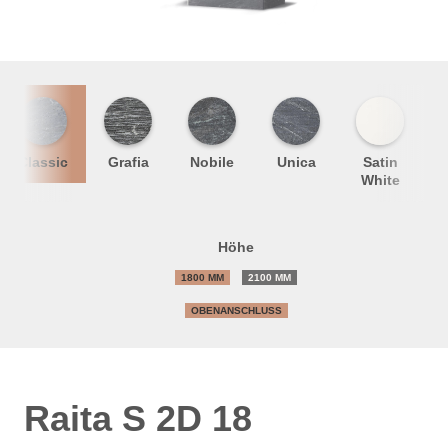
Classic
Grafia
Nobile
Unica
Satin
S
White
Höhe
1800 MM
2100 MM
OBENANSCHLUSS
Raita S 2D 18