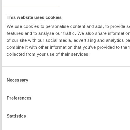
Klammern angegeben (XX mm)
This website uses cookies
We use cookies to personalise content and ads, to provide s
Schornsteinanschl
features and to analyse our traffic. We also share informatio
of our site with our social media, advertising and analytics 
und Verbrennungslu
combine it with other information that you’ve provided to them
collected from your use of their services.
Informationen
Consent
Necessary
Selection
Preferences
Statistics