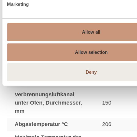
Marketing
Schornstein Empfehlung, ø
Allow all
150…210
mm
Anschluss oben ø mm
150
Allow selection
Maximales Gewicht des
Deny
oberen Anschlussrauchs,
550
kg
Verbrennungsluftkanal
unter Ofen, Durchmesser,
150
mm
Abgastemperatur °C
206