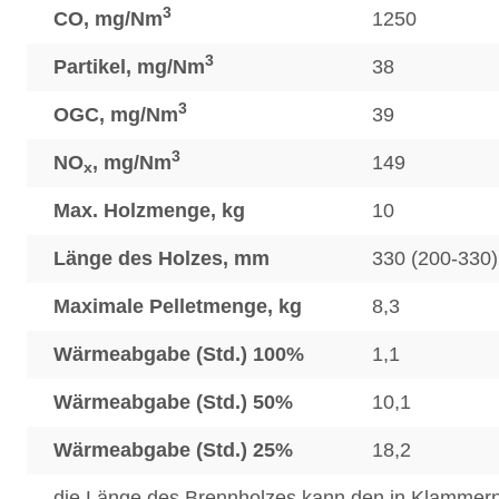
3
CO, mg/Nm
1250
3
Partikel, mg/Nm
38
3
OGC, mg/Nm
39
3
NO
, mg/Nm
149
x
Max. Holzmenge, kg
10
Länge des Holzes, mm
330 (200-330)
Maximale Pelletmenge, kg
8,3
Wärmeabgabe (Std.) 100%
1,1
Wärmeabgabe (Std.) 50%
10,1
Wärmeabgabe (Std.) 25%
18,2
die Länge des Brennholzes kann den in Klamme