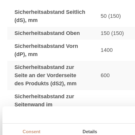
Sicherheitsabstand Seitlich
50 (150)
(dS), mm
Sicherheitsabstand Oben
150 (150)
Sicherheitsabstand Vorn
1400
(dP), mm
Sicherheitsabstand zur
Seite an der Vorderseite
600
des Produkts (dS2), mm
Sicherheitsabstand zur
Seitenwand im
850
Strahlungsbereich (dL),
mm
Consent
Details
Der Sicherheitsabstand für ein nicht isoliertes Pro