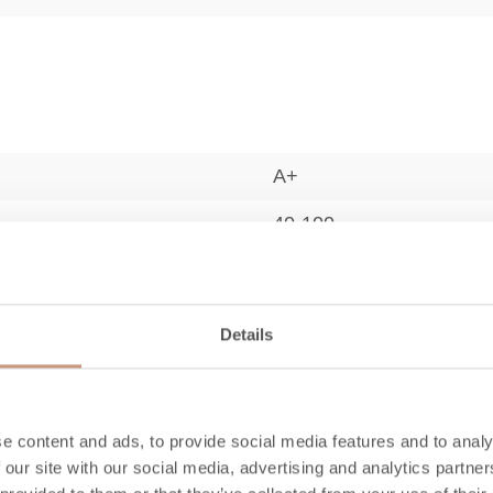
A+
40-100
48,5
2,3
Details
87
750
e content and ads, to provide social media features and to analy
14
 our site with our social media, advertising and analytics partn