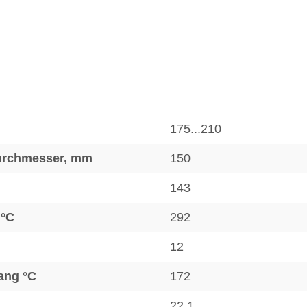
175...210
Durchmesser, mm
150
143
 °C
292
12
ang °C
172
22,1