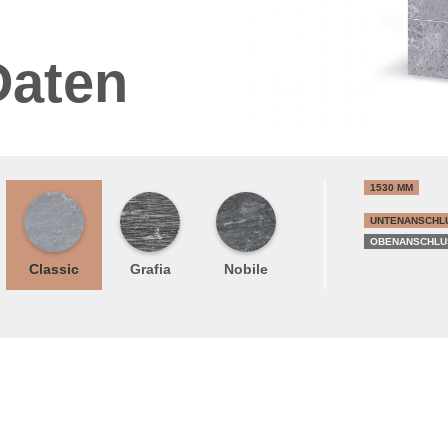
Daten
1530 MM
UNTENANSCHL
OBENANSCHLU
Classic
Grafia
Nobile