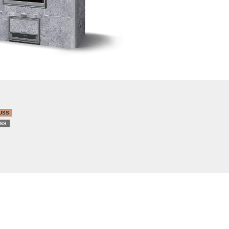
USS
SS