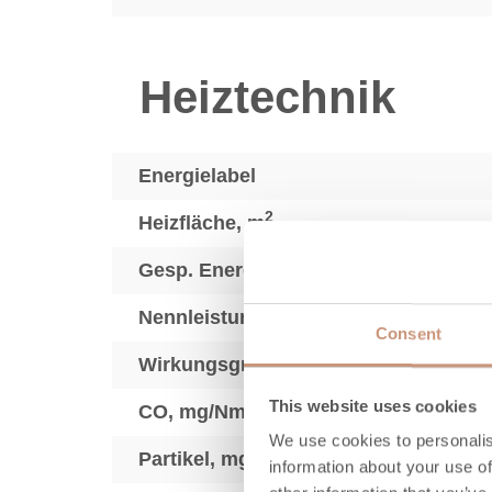
Heiztechnik
Energielabel
2
Heizfläche, m
Gesp. Energie, kWh
Nennleistung (min.max), kW
Consent
Wirkungsgrad, %
This website uses cookies
3
CO, mg/Nm
We use cookies to personalis
3
Partikel, mg/Nm
information about your use of