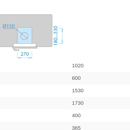
1020
600
1530
1730
400
365