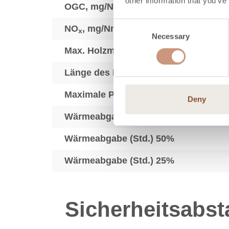
other information that you’ve
3
OGC, mg/Nm
Consent
3
NO
, mg/Nm
x
Necessary
Selection
Max. Holzmenge, kg
Länge des Holzes, mm
Maximale Pelletmenge, kg
Deny
Wärmeabgabe (Std.) 100%
Wärmeabgabe (Std.) 50%
Wärmeabgabe (Std.) 25%
Sicherheitsabs