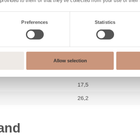
 provided to them or that they’ve collected from your use of their
40
134
Preferences
Statistics
13
330 (200-330)
10,5
Allow selection
4,4
17,5
26,2
tand