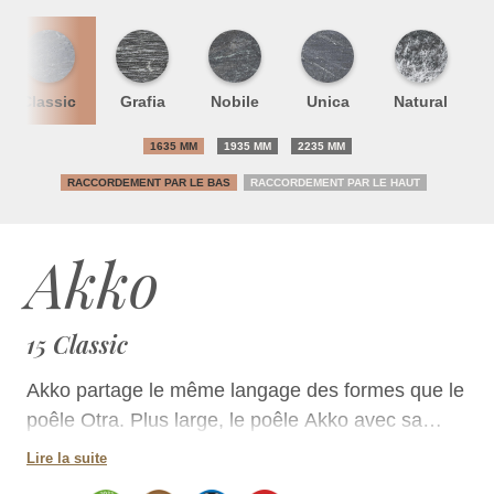
Classic
Grafia
Nobile
Unica
Natural
1635 MM
1935 MM
2235 MM
RACCORDEMENT PAR LE BAS
RACCORDEMENT PAR LE HAUT
Akko
15 Classic
Akko partage le même langage des formes que le
poêle Otra. Plus large, le poêle Akko avec sa
grande porte de forme carrée offre une vue
Lire la suite
superbe sur le feu. Les moulures décoratives en