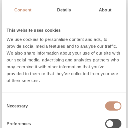
Consent
Details
About
This website uses cookies
We use cookies to personalise content and ads, to
provide social media features and to analyse our traffic.
We also share information about your use of our site with
our social media, advertising and analytics partners who
may combine it with other information that you’ve
provided to them or that they’ve collected from your use
of their services.
KARELIA
Consent
Salvo S
Necessary
Selection
Preferences
Hauteur
1845
-
2145
mm