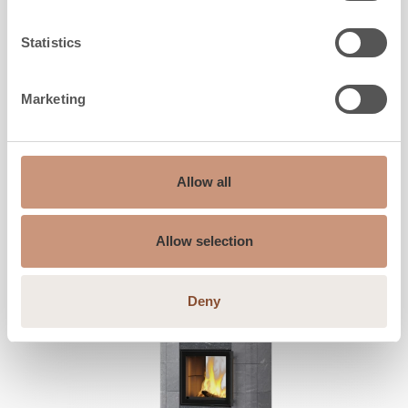
Largeur
780
mm
Profondeur
550
mm
Statistics
Poids
1320
-
1570
kg
l'espace à chauffer
40
-
70
m2
Marketing
DÉCOUVREZ
Allow all
Allow selection
Deny