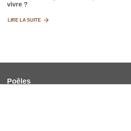
vivre ?
LIRE LA SUITE
Poêles
Karelia
Jero
Classic
Pielinen
Sur mesure