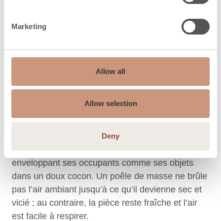
On ne le croirait pas,
mais il y a chaleur et
Marketing
chaleur
Allow all
La chaleur rayonnante produite par un poêle de
Allow selection
masse s’apparente à celle agréable du soleil et
assure un chauffage efficace. Elle se répartit
uniformément dans toute la pièce et celle-ci reste
Deny
confortablement chaude pendant longtemps,
enveloppant ses occupants comme ses objets
dans un doux cocon. Un poêle de masse ne brûle
pas l’air ambiant jusqu’à ce qu’il devienne sec et
vicié ; au contraire, la pièce reste fraîche et l’air
est facile à respirer.