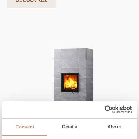
DÉCOUVREZ
KARELIA
Consent
Details
About
Raita Trio