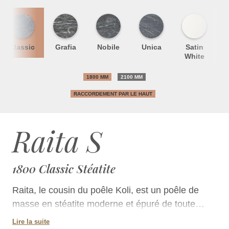
Classic
Grafia
Nobile
Unica
Satin
S
White
1800 MM
2100 MM
RACCORDEMENT PAR LE HAUT
Raita S
1800 Classic Stéatite
Raita, le cousin du poêle Koli, est un poêle de
masse en stéatite moderne et épuré de toute
ornementation superflue. La finition de surface
Lire la suite