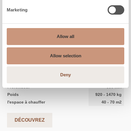
Marketing
Allow all
KARELIA
Raita S 2D
Allow selection
Hauteur
1800
-
2100
mm
Deny
Largeur
800
mm
Profondeur
550
mm
Poids
920
-
1470
kg
l'espace à chauffer
40
-
70
m2
DÉCOUVREZ