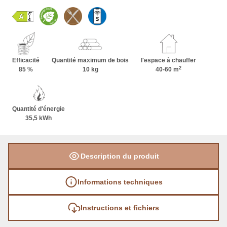
comprend des dalles en stéatite lisses, rainurées
ou Grafia avec motifs découpés au jet d’eau.
L’ample porte de forme carrée comporte un
double vitrage ralentissant en douceur le transfert
de la chaleur dans l’espace ambiant. La partie
Efficacité
Quantité maximum de bois
l'espace à chauffer
2
arrière de sa poignée est en bois.
85 %
10 kg
40-60 m
Quantité d'énergie
35,5 kWh
Description du produit
Informations techniques
Instructions et fichiers