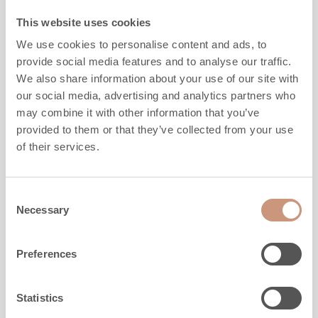
This website uses cookies
Hauteur
1500
-
2100
mm
We use cookies to personalise content and ads, to
Largeur
1100
mm
provide social media features and to analyse our traffic.
Profondeur
550
mm
We also share information about your use of our site with
Poids
1500
-
2180
kg
our social media, advertising and analytics partners who
l'espace à chauffer
50
-
90
m2
may combine it with other information that you’ve
provided to them or that they’ve collected from your use
DÉCOUVREZ
of their services.
Consent
Necessary
Selection
Preferences
Statistics