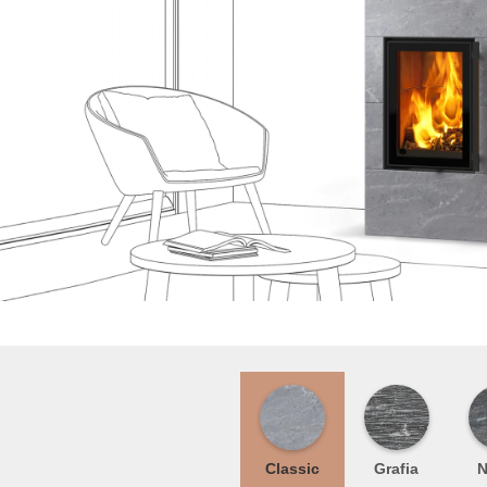
Classic
Grafia
N