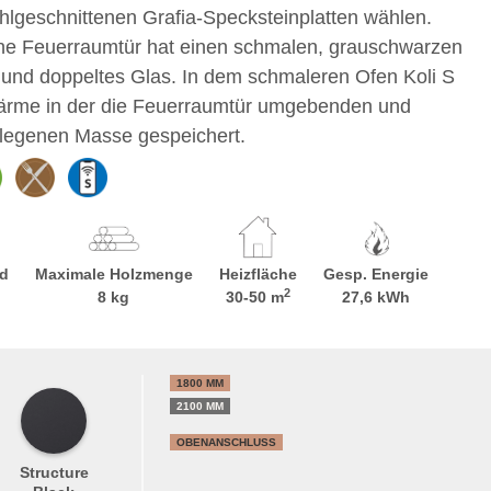
hlgeschnittenen Grafia-Specksteinplatten wählen.
e Feuerraumtür hat einen schmalen, grauschwarzen
 und doppeltes Glas. In dem schmaleren Ofen Koli S
ärme in der die Feuerraumtür umgebenden und
legenen Masse gespeichert.
d
Maximale Holzmenge
Heizfläche
Gesp. Energie
2
8 kg
30-50 m
27,6 kWh
1800 MM
2100 MM
OBENANSCHLUSS
Structure