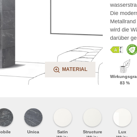
wasserstra
Die modern
Metallrand
wird die W
darüber ge
MATERIAL
Wirkungsgra
83 %
obile
Unica
Satin
Structure
Lux