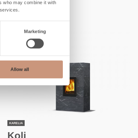
ch
ers who may combine it with
 services.
Marketing
Allow all
KARELIA
Koli