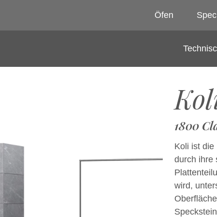
Öfen
Spec
Technis
Kol
1800 Cla
Koli ist di
durch ihre 
Plattentei
wird, unter
Oberfläche
Specksteinp