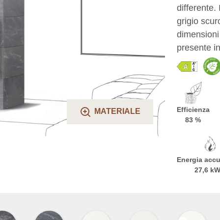
differente.
grigio scur
dimensioni
presente in
Efficienza
MATERIALE
83 %
Energia acc
27,6 k