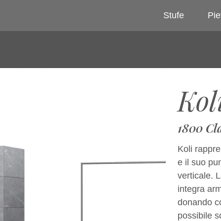
Stufe
Pie
Kol
1800 Cla
Koli rappre
e il suo pu
verticale. 
integra arm
donando coe
possibile s