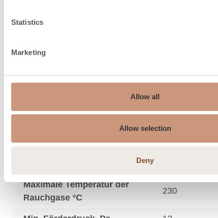
Schornstein Empfehlung, ø
150…210
Statistics
mm
Anschluss oben ø mm
150
Marketing
Maximales Gewicht des
oberen Anschlussrauchs,
550
kg
Allow all
Verbrennungsluftkanal
Allow selection
unter Ofen, Durchmesser,
150
mm
Deny
Abgastemperatur °C
187
Maximale Temperatur der
230
Rauchgase °C