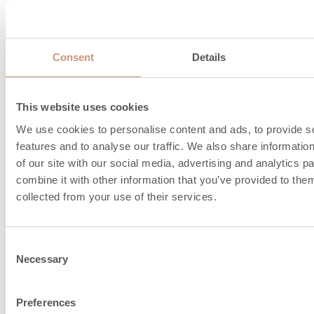
Schornsteinanschl
Consent
Details
und Verbrennungslu
Informationen
This website uses cookies
We use cookies to personalise content and ads, to provide s
features and to analyse our traffic. We also share informatio
of our site with our social media, advertising and analytics 
combine it with other information that you’ve provided to them
collected from your use of their services.
Consent
Necessary
Selection
Preferences