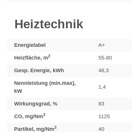
Heiztechnik
Energielabel
A+
2
Heizfläche, m
55-80
Gesp. Energie, kWh
48,3
Nennleistung (min.max),
1,4
kW
Wirkungsgrad, %
83
3
CO, mg/Nm
1125
3
Partikel, mg/Nm
40