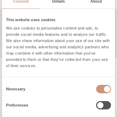
54,9 kWh
Consent
Details
About
This website uses cookies
Produktbeschreibung
We use cookies to personalise content and ads, to
Technische Daten
provide social media features and to analyse our traffic.
We also share information about your use of our site with
our social media, advertising and analytics partners who
Anleitungen & Dateien
may combine it with other information that you’ve
provided to them or that they’ve collected from your use
of their services.
Consent
Necessary
Selection
Preferences