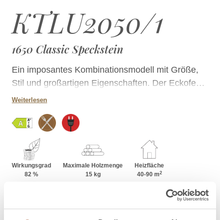
KTLU2050/1
1650 Classic Speckstein
Ein imposantes Kombinationsmodell mit Größe,
Stil und großartigen Eigenschaften. Der Eckofen
mit Backfunktion ist ein hervorragender
Weiterlesen
Wärmespender und vielseitiger Backofen.
Gekrönt wird das Ganze durch die große
Eckverglasung. In Tulikivi-Backöfen kann auch
Holz verbrannt werden.
Wirkungsgrad
Maximale Holzmenge
Heizfläche
2
82 %
15 kg
40-90 m
Gesp. Energie