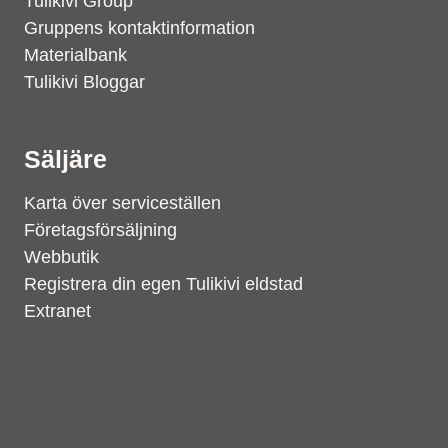
Tulikivi Group
Gruppens kontaktinformation
Materialbank
Tulikivi Bloggar
Säljäre
Karta över serviceställen
Företagsförsäljning
Webbutik
Registrera din egen Tulikivi eldstad
Extranet
Support
S
Hi there! How can we help you