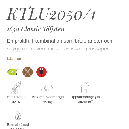
KTLU2050/1
1650 Classic Täljsten
En praktfull kombination som både är stor och
snygg men även har fantastiska egenskaper.
Hörnbrasbakugnen är en utmärkt värmekälla och
Läs mer
en ypperlig gräddare. Pricken över i:et är den
stora burspråksluckan. I Tulikivis brasbakugnar
kan man elda ved i bakugnen.
Effektivitet
Maximal vedmängd
Uppvärmningsyta
2
82 %
15 kg
40-90 m
Energimängd