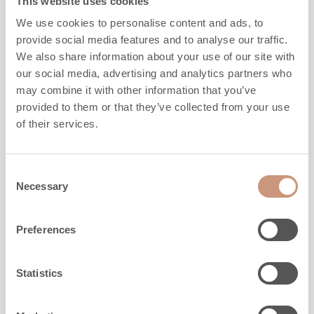
This website uses cookies
We use cookies to personalise content and ads, to
provide social media features and to analyse our traffic.
We also share information about your use of our site with
our social media, advertising and analytics partners who
may combine it with other information that you’ve
provided to them or that they’ve collected from your use
KLASSISKA
of their services.
KTLU2037/92
Consent
Höjd
1680
mm
Necessary
Selection
Bredd
1183
mm
Djup
951
mm
Preferences
Vikt
2120
kg
Uppvärmningsyta
40
-
100
m2
Statistics
MER INFO