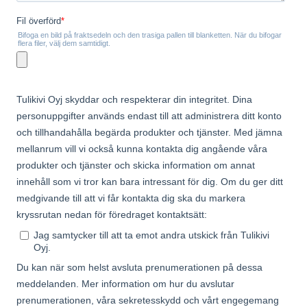
Support
S
Hi there! How can we help you