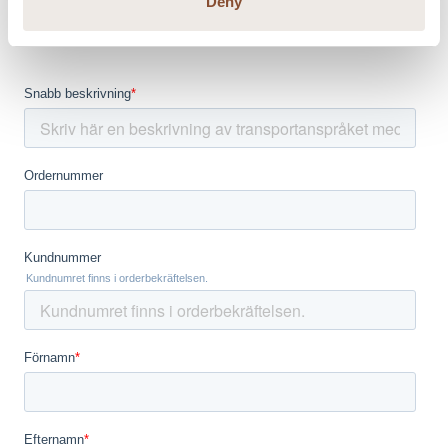
Deny
kontakta vår
kundtjänst
direkt.