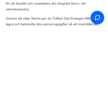
today?
Eldstäder
Karelia
Jero