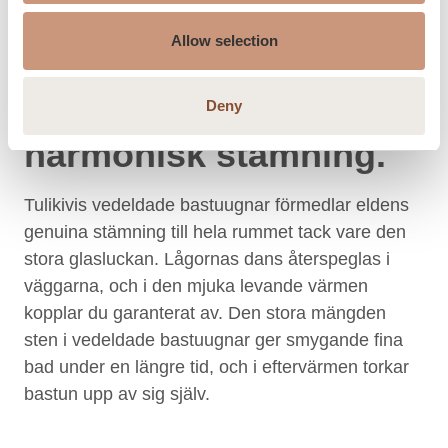
Allow selection
Eld skapar en
Deny
harmonisk stämning.
Tulikivis vedeldade bastuugnar förmedlar eldens
genuina stämning till hela rummet tack vare den
stora glasluckan. Lågornas dans återspeglas i
väggarna, och i den mjuka levande värmen
kopplar du garanterat av. Den stora mängden
sten i vedeldade bastuugnar ger smygande fina
bad under en längre tid, och i eftervärmen torkar
bastun upp av sig själv.