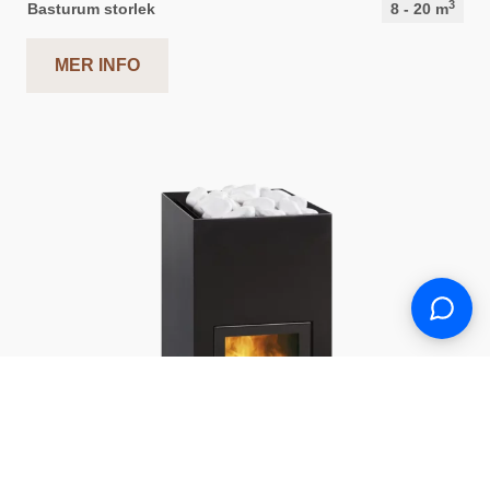
3
Basturum storlek
8
-
20
m
MER INFO
Support
S
Hi there! How can we help you
today?