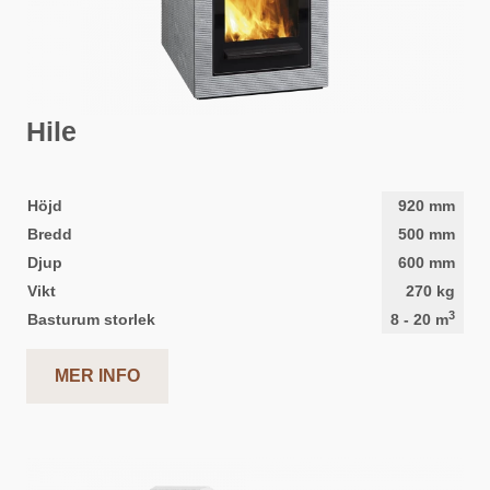
Hile
Höjd
920
mm
Bredd
500
mm
Djup
600
mm
Vikt
270
kg
3
Basturum storlek
8
-
20
m
MER INFO